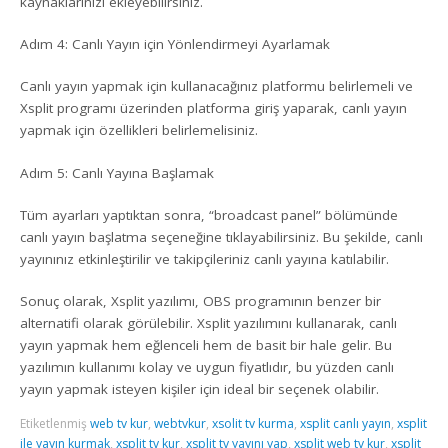
kaynaklarınızı ekleyebilirsiniz.
Adım 4: Canlı Yayın için Yönlendirmeyi Ayarlamak
Canlı yayın yapmak için kullanacağınız platformu belirlemeli ve
Xsplit programı üzerinden platforma giriş yaparak, canlı yayın
yapmak için özellikleri belirlemelisiniz.
Adım 5: Canlı Yayına Başlamak
Tüm ayarları yaptıktan sonra, “broadcast panel” bölümünde
canlı yayın başlatma seçeneğine tıklayabilirsiniz. Bu şekilde, canlı
yayınınız etkinleştirilir ve takipçileriniz canlı yayına katılabilir.
Sonuç olarak, Xsplit yazılımı, OBS programının benzer bir
alternatifi olarak görülebilir. Xsplit yazılımını kullanarak, canlı
yayın yapmak hem eğlenceli hem de basit bir hale gelir. Bu
yazılımın kullanımı kolay ve uygun fiyatlıdır, bu yüzden canlı
yayın yapmak isteyen kişiler için ideal bir seçenek olabilir.
Etiketlenmiş
web tv kur
,
webtvkur
,
xsolit tv kurma
,
xsplit canlı yayın
,
xsplit
ile yayın kurmak
,
xsplit tv kur
,
xsplit tv yayını yap
,
xsplit web tv kur
,
xsplit