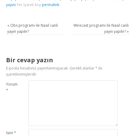
yayını
.
Yer işareti koy
permalink
.
«
Obs programı ile Nasıl canlı
Wirecast programı ile Nasıl canlı
yayın yapılır?
yayın yapılır?
»
Bir cevap yazın
E-posta hesabınız yayımlanmayacak.
Gerekli alanlar
*
ile
işaretlenmişlerdir
Yorum
*
İsim
*