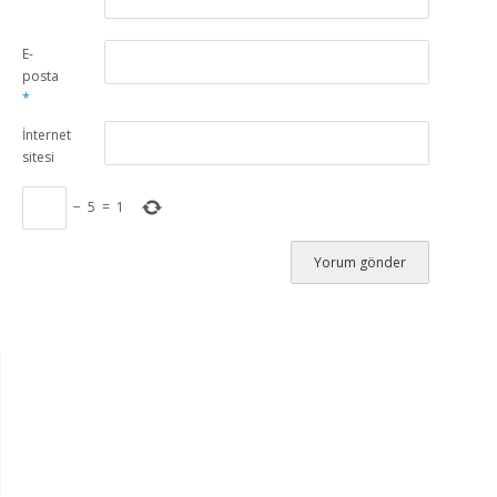
E-
posta
*
İnternet
sitesi
−
5
=
1