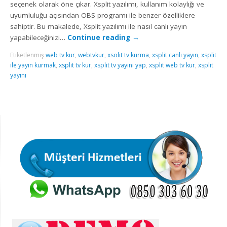
seçenek olarak öne çıkar. Xsplit yazılımı, kullanım kolaylığı ve
uyumluluğu açısından OBS programı ile benzer özelliklere
sahiptir. Bu makalede, Xsplit yazılımı ile nasıl canlı yayın
yapabileceğinizi…
Continue reading
→
Etiketlenmiş
web tv kur
,
webtvkur
,
xsolit tv kurma
,
xsplit canlı yayın
,
xsplit
ile yayın kurmak
,
xsplit tv kur
,
xsplit tv yayını yap
,
xsplit web tv kur
,
xsplit
yayını