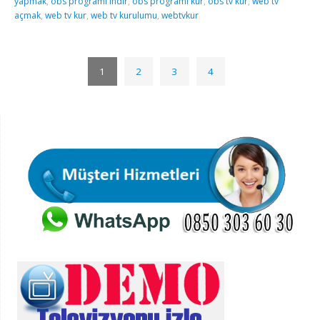
yapmak
,
obs programı indir
,
obs programı kur
,
obs tv kur
,
web tv
açmak
,
web tv kur
,
web tv kurulumu
,
webtvkur
1
2
3
4