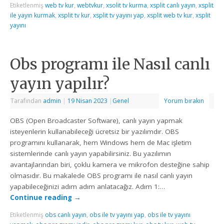
Etiketlenmiş
web tv kur
,
webtvkur
,
xsolit tv kurma
,
xsplit canlı yayın
,
xsplit
ile yayın kurmak
,
xsplit tv kur
,
xsplit tv yayını yap
,
xsplit web tv kur
,
xsplit
yayını
Obs programı ile Nasıl canlı
yayın yapılır?
Tarafından
admin
|
19 Nisan 2023
|
Genel
Yorum bırakın
OBS (Open Broadcaster Software), canlı yayın yapmak
isteyenlerin kullanabileceği ücretsiz bir yazılımdır. OBS
programını kullanarak, hem Windows hem de Mac işletim
sistemlerinde canlı yayın yapabilirsiniz. Bu yazılımın
avantajlarından biri, çoklu kamera ve mikrofon desteğine sahip
olmasıdır. Bu makalede OBS programı ile nasıl canlı yayın
yapabileceğinizi adım adım anlatacağız. Adım 1:…
Continue reading
→
Etiketlenmiş
obs canlı yayın
,
obs ile tv yayını yap
,
obs ile tv yayını