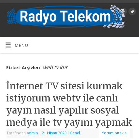
MENU
web tv kur
Etiket Arşivleri:
İnternet TV sitesi kurmak
istiyorum webtv ile canlı
yayın nasıl yapılır sosyal
medya ile tv yayını yapmak
Tarafından
admin
|
21 Nisan 2023
|
Genel
Yorum bırakın