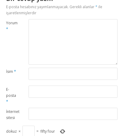
E-posta hesabınız yayımlanmayacak.
Gerekli alanlar
*
ile
işaretlenmişlerdir
Yorum
*
İsim
*
E-
posta
*
İnternet
sitesi
dokuz
×
=
fifty four