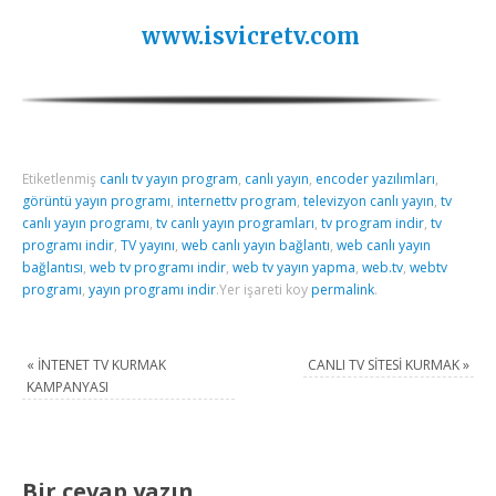
www.isvicretv.com
Etiketlenmiş
canlı tv yayın program
,
canlı yayın
,
encoder yazılımları
,
görüntü yayın programı
,
internettv program
,
televizyon canlı yayın
,
tv
canlı yayın programı
,
tv canlı yayın programları
,
tv program indir
,
tv
programı indir
,
TV yayını
,
web canlı yayın bağlantı
,
web canlı yayın
bağlantısı
,
web tv programı indir
,
web tv yayın yapma
,
web.tv
,
webtv
programı
,
yayın programı indir
.
Yer işareti koy
permalink
.
«
İNTENET TV KURMAK
CANLI TV SİTESİ KURMAK
»
KAMPANYASI
Bir cevap yazın