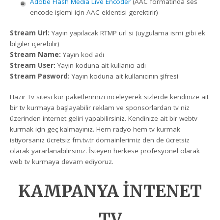
Adobe Flash Media Live Encoder
(AAC formatında ses
encode işlemi için AAC eklentisi gerektirir)
Stream Url:
Yayın yapılacak RTMP url si (uygulama ismi gibi ek
bilgiler içerebilir)
Stream Name:
Yayın kod adı
Stream User:
Yayın koduna ait kullanıcı adı
Stream Pasword:
Yayın koduna ait kullanıcının şifresi
Hazır Tv sitesi kur paketlerimizi inceleyerek sizlerde kendinize ait
bir tv kurmaya başlayabilir reklam ve sponsorlardan tv niz
üzerinden internet geliri yapabilirsiniz. Kendinize ait bir webtv
kurmak için geç kalmayınız. Hem radyo hem tv kurmak
istiyorsanız ücretsiz fm.tv.tr domainlerimiz den de ücretsiz
olarak yararlanabilirsiniz. İsteyen herkese profesyonel olarak
web tv kurmaya devam ediyoruz.
KAMPANYA İNTENET
TV