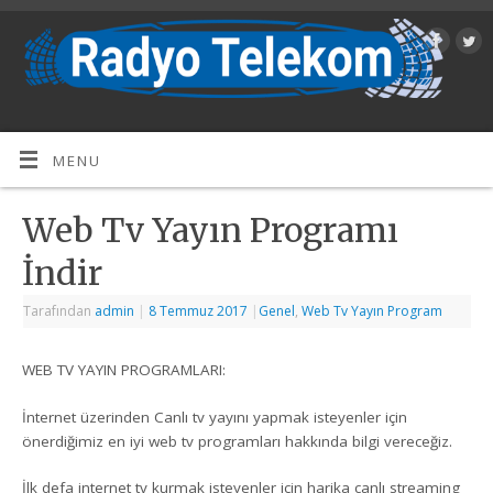
MENU
Web Tv Yayın Programı
İndir
Tarafından
admin
|
8 Temmuz 2017
|
Genel
,
Web Tv Yayın Program
WEB TV YAYIN PROGRAMLARI:
İnternet üzerinden Canlı tv yayını yapmak isteyenler için
önerdiğimiz en iyi web tv programları hakkında bilgi vereceğiz.
İlk defa internet tv kurmak isteyenler için harika canlı streaming