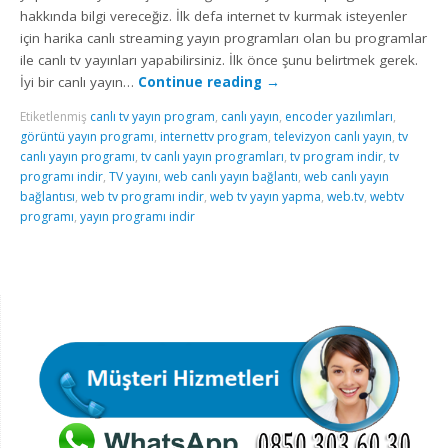
hakkında bilgi vereceğiz. İlk defa internet tv kurmak isteyenler
için harika canlı streaming yayın programları olan bu programlar
ile canlı tv yayınları yapabilirsiniz. İlk önce şunu belirtmek gerek.
İyi bir canlı yayın…
Continue reading
→
Etiketlenmiş
canlı tv yayın program
,
canlı yayın
,
encoder yazılımları
,
görüntü yayın programı
,
internettv program
,
televizyon canlı yayın
,
tv
canlı yayın programı
,
tv canlı yayın programları
,
tv program indir
,
tv
programı indir
,
TV yayını
,
web canlı yayın bağlantı
,
web canlı yayın
bağlantısı
,
web tv programı indir
,
web tv yayın yapma
,
web.tv
,
webtv
programı
,
yayın programı indir