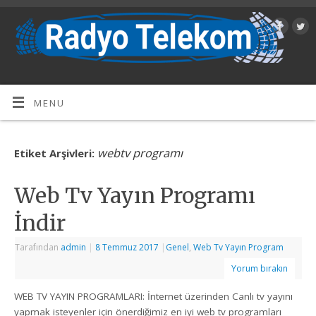
MENU
webtv programı
Etiket Arşivleri:
Web Tv Yayın Programı
İndir
Tarafından
admin
|
8 Temmuz 2017
|
Genel
,
Web Tv Yayın Program
Yorum bırakın
WEB TV YAYIN PROGRAMLARI: İnternet üzerinden Canlı tv yayını
yapmak isteyenler için önerdiğimiz en iyi web tv programları