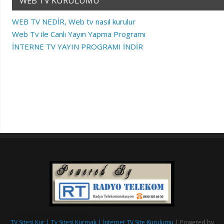
WEB TV KURULUMU
WEB TV NEDİR, Web tv nasıl kurulur
Web Tv ile Canlı Yayın Yapma Programı
İNTERNE TV YAYIN PROGRAMI İNDİR
TV Sitesi Kur | Tv Sitesi Kurmak | İnternet TV Site Kurulumu
| Powered by