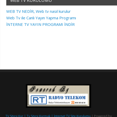
WEB TV KURULUMU
WEB TV NEDİR, Web tv nasıl kurulur
Web Tv ile Canlı Yayın Yapma Programı
İNTERNE TV YAYIN PROGRAMI İNDİR
TV Sitesi Kur | Tv Sitesi Kurmak | İnternet TV Site Kurulumu
| Powered by