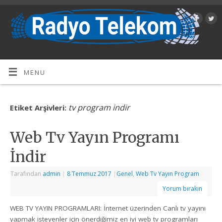
MENU
tv program indir
Etiket Arşivleri:
Web Tv Yayın Programı
İndir
Tarafından
admin
|
8 Temmuz 2017
|
Genel
,
Web Tv Yayın Program
Yorum bırakın
WEB TV YAYIN PROGRAMLARI: İnternet üzerinden Canlı tv yayını
yapmak isteyenler için önerdiğimiz en iyi web tv programları