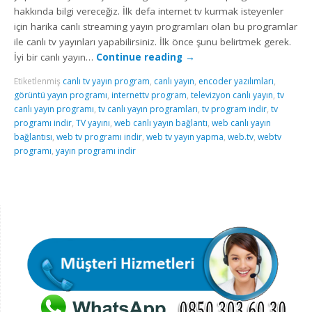
hakkında bilgi vereceğiz. İlk defa internet tv kurmak isteyenler
için harika canlı streaming yayın programları olan bu programlar
ile canlı tv yayınları yapabilirsiniz. İlk önce şunu belirtmek gerek.
İyi bir canlı yayın…
Continue reading
→
Etiketlenmiş
canlı tv yayın program
,
canlı yayın
,
encoder yazılımları
,
görüntü yayın programı
,
internettv program
,
televizyon canlı yayın
,
tv
canlı yayın programı
,
tv canlı yayın programları
,
tv program indir
,
tv
programı indir
,
TV yayını
,
web canlı yayın bağlantı
,
web canlı yayın
bağlantısı
,
web tv programı indir
,
web tv yayın yapma
,
web.tv
,
webtv
programı
,
yayın programı indir