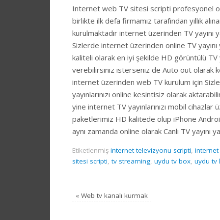
Internet web TV sitesi scripti profesyonel ol
birlikte ilk defa firmamız tarafından yıllık alı
kurulmaktadır internet üzerinden TV yayını y
Sizlerde internet üzerinden online TV yayını
kaliteli olarak en iyi şekilde HD görüntülü TV y
verebilirsiniz isterseniz de Auto out olarak 
internet üzerinden web TV kurulum için Sizler
yayınlarınızı online kesintisiz olarak aktarabili
yine internet TV yayınlarınızı mobil cihazlar 
paketlerimiz HD kalitede olup iPhone Androi
aynı zamanda online olarak Canlı TV yayını ya
Etiketlenmiş
internet televizyonu scripti
,
internet 
sitesi scripti
,
tv streaming
,
uydu tv box
,
uydu tv
«
Web tv kanalı kurmak