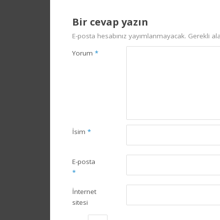
Bir cevap yazın
E-posta hesabınız yayımlanmayacak.
Gerekli al
Yorum
*
İsim
*
E-posta
*
İnternet
sitesi