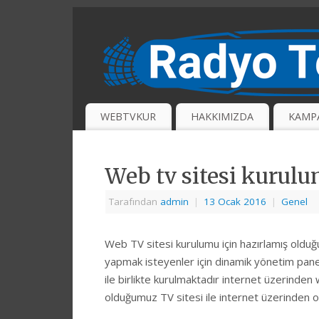
WEBTVKUR
HAKKIMIZDA
KAMP
Web tv sitesi kurul
Tarafından
admin
|
13 Ocak 2016
|
Genel
Web TV sitesi kurulumu için hazırlamış oldu
yapmak isteyenler için dinamik yönetim panell
ile birlikte kurulmaktadır internet üzerinden
olduğumuz TV sitesi ile internet üzerinden onl