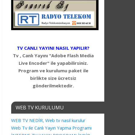
TV CANLI YAYINI NASIL YAPILIR?
Tv , Canlı Yayını "Adobe Flash Media
Live Encoder" ile yapabilirsiniz.
Program ve kurulumu paket ile
birlikte size ücretsiz
gönderilmektedir.
WEB TV KURULUMU
WEB TV NEDİR, Web tv nasıl kurulur
Web Tv ile Canlı Yayın Yapma Programı