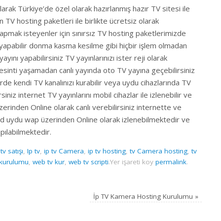
arak Türkiye’de özel olarak hazırlanmış hazır TV sitesi ile
nan TV hosting paketleri ile birlikte ücretsiz olarak
apmak isteyenler için sınırsız TV hosting paketlerimizde
 yapabilir donma kasma kesilme gibi hiçbir işlem olmadan
ayını yapabilirsiniz TV yayınlarınızı ister reji olarak
kesinti yaşamadan canlı yayında oto TV yayına geçebilirsiniz
de kendi TV kanalınızı kurabilir veya uydu cihazlarında TV
rsiniz internet TV yayınlarını mobil cihazlar ile izlenebilir ve
üzerinden Online olarak canlı verebilirsiniz internette ve
d uydu wap üzerinden Online olarak izlenebilmektedir ve
pılabilmektedir.
tv satışı
,
Ip tv
,
ip tv Camera
,
ip tv hosting
,
tv Camera hosting
,
tv
 kurulumu
,
web tv kur
,
web tv scripti
.
Yer işareti koy
permalink
.
İp TV Kamera Hosting Kurulumu
»