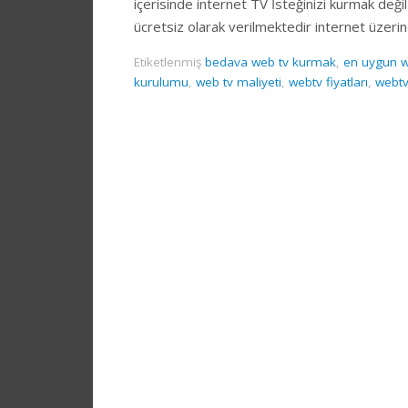
içerisinde internet TV İsteğinizi kurmak deği
ücretsiz olarak verilmektedir internet üzer
Etiketlenmiş
bedava web tv kurmak
,
en uygun we
kurulumu
,
web tv maliyeti
,
webtv fiyatları
,
webtv