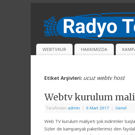
WEBTVKUR
HAKKIMIZDA
KAMP
ucuz webtv host
Etiket Arşivleri:
Webtv kurulum mali
Tarafından
admin
|
6 Mart 2017
|
Genel
Web TV kurulum maliyeti şok indirimler başla
Sizler de kampanyalı paketlerimiz den faydala