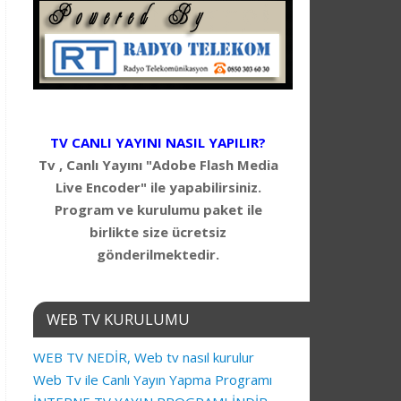
TV CANLI YAYINI NASIL YAPILIR?
Tv , Canlı Yayını "Adobe Flash Media
Live Encoder" ile yapabilirsiniz.
Program ve kurulumu paket ile
birlikte size ücretsiz
gönderilmektedir.
WEB TV KURULUMU
WEB TV NEDİR, Web tv nasıl kurulur
Web Tv ile Canlı Yayın Yapma Programı