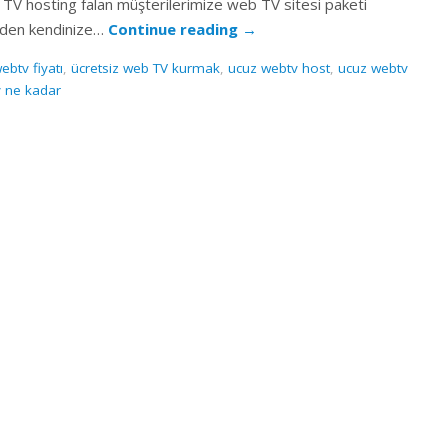
l TV hosting falan müşterilerimize web TV sitesi paketi
inden kendinize…
Continue reading
→
btv fiyatı
,
ücretsiz web TV kurmak
,
ucuz webtv host
,
ucuz webtv
 ne kadar