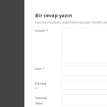
Bir cevap yazın
E-posta hesabınız yayımlanmayacak.
Gerekli al
Yorum
*
İsim
*
E-posta
*
İnternet
sitesi