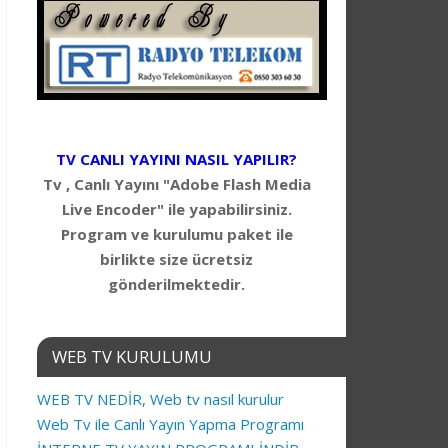
TV CANLI YAYINI NASIL YAPILIR?
Tv , Canlı Yayını "Adobe Flash Media
Live Encoder" ile yapabilirsiniz.
Program ve kurulumu paket ile
birlikte size ücretsiz
gönderilmektedir.
WEB TV KURULUMU
WEB TV NEDİR, Web tv nasıl kurulur
Web Tv ile Canlı Yayın Yapma Programı