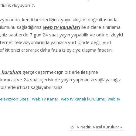
tluluk duyuyoruz.
izyonunda, kendi belirlediğiniz yayın akışları doğrultusunda
rulumunu sağladığımız
web tv kanalları
ile sizlere sınırlama
iniz saatlerde 7 gün 24 saat yayın yapabilir ve online izleyici
 internet televizyonlarında yalnızca yurt içinde değil, yurt
f kitlenizi artırarak daha fazla izleyiciye ulaşma fırsatını
n kurulum
gerçekleştirmek için bizlerle iletişime
zi kuracak ve 24 saat içerisinde yayın yapmanızı sağlayacağız.
izlerle irtibat sağlayabilirsiniz.
elevizyon Sitesi
,
Web Tv Kanalı
,
web tv kanalı kurulumu
,
web tv
Ip Tv Nedir, Nasıl Kurulur?
»