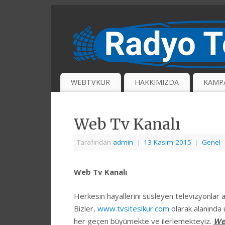
WEBTVKUR
HAKKIMIZDA
KAMP
Web Tv Kanalı
Tarafından
admin
|
13 Kasım 2015
|
Genel
Web Tv Kanalı
Herkesin hayallerini süsleyen televizyonlar ar
Bizler,
www.tvsitesikur.com
olarak alanında 
her geçen büyümekte ve ilerlemekteyiz.
We