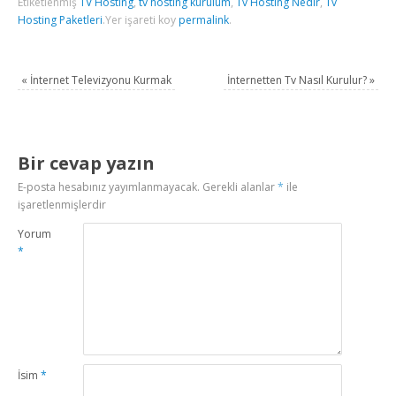
Etiketlenmiş
TV Hosting
,
tv hosting kurulum
,
Tv Hosting Nedir
,
Tv
Hosting Paketleri
.
Yer işareti koy
permalink
.
«
İnternet Televizyonu Kurmak
İnternetten Tv Nasıl Kurulur?
»
Bir cevap yazın
E-posta hesabınız yayımlanmayacak.
Gerekli alanlar
*
ile
işaretlenmişlerdir
Yorum
*
İsim
*