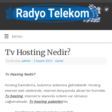
MENU
Tv Hosting Nedir?
Tarafından
admin
|
5 Kasım 2015
|
Genel
Tv Hosting Nedir?
Hosting barındırma, bulunma anlamına gelmektedir. Hosting
internet web sitelerinde, internet dünyasında alınan bir hizmettir.
Tv hosting
, internet tv alanında sizlerin var olmanızı
sağlamaktadır.
Tv hosting paketleri
ile;
Kendinize tv sitesi kurulumu yapabilir