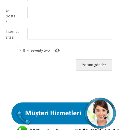
E-
posta
*
İnternet
sitesi
×
8
=
seventy two