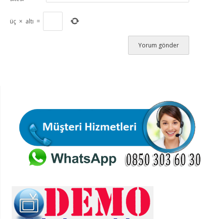
üç
×
altı
=