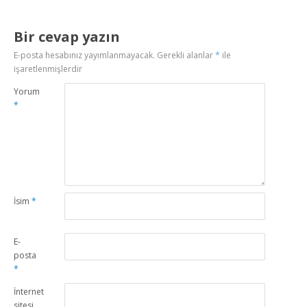
Bir cevap yazın
E-posta hesabınız yayımlanmayacak.
Gerekli alanlar
*
ile
işaretlenmişlerdir
Yorum
*
İsim
*
E-
posta
*
İnternet
sitesi