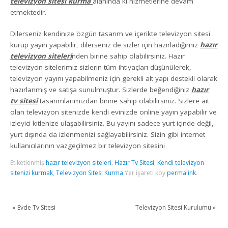
televizyon sitesi kurma
alanında ki hizmetlerine devam
etmektedir.
Dilerseniz kendinize özgün tasarım ve içerikte televizyon sitesi
kurup yayın yapabilir, dilerseniz de sizler için hazırladığımız
hazır
televizyon siteleri
nden birine sahip olabilirsiniz. Hazır
televizyon sitelerimiz sizlerin tüm ihtiyaçları düşünülerek,
televizyon yayını yapabilmeniz için gerekli alt yapı destekli olarak
hazırlanmış ve satışa sunulmuştur. Sizlerde beğendiğiniz
hazır
tv sitesi
tasarımlarımızdan birine sahip olabilirsiniz. Sizlere ait
olan televizyon sitenizde kendi evinizde online yayın yapabilir ve
izleyici kitlenize ulaşabilirsiniz. Bu yayını sadece yurt içinde değil,
yurt dışında da izlenmenizi sağlayabilirsiniz. Sizin gibi internet
kullanıcılarının vazgeçilmez bir televizyon sitesini
Etiketlenmiş
hazır televizyon siteleri
,
Hazır Tv Sitesi
,
Kendi televizyon
sitenizi kurmak
,
Televizyon Sitesi Kurma
.
Yer işareti koy
permalink
.
«
Evde Tv Sitesi
Televizyon Sitesi Kurulumu
»