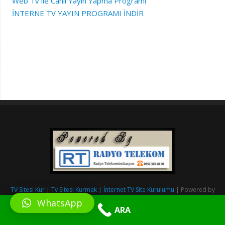
Web Tv ile Canlı Yayın Yapma Programı
İNTERNE TV YAYIN PROGRAMI İNDİR
TV Sitesi Kur | Tv Sitesi Kurmak | İnternet TV Site Kurulumu
| Powered by
RadyoSitesiKur.com
&
Radyo Telekom.
WhatsApp
ARA