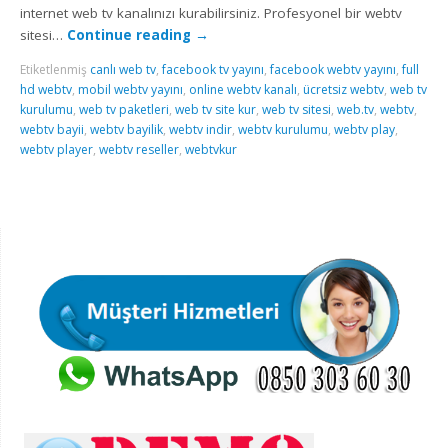
internet web tv kanalınızı kurabilirsiniz. Profesyonel bir webtv
sitesi…
Continue reading
→
Etiketlenmiş
canlı web tv
,
facebook tv yayını
,
facebook webtv yayını
,
full
hd webtv
,
mobil webtv yayını
,
online webtv kanalı
,
ücretsiz webtv
,
web tv
kurulumu
,
web tv paketleri
,
web tv site kur
,
web tv sitesi
,
web.tv
,
webtv
,
webtv bayii
,
webtv bayilik
,
webtv indir
,
webtv kurulumu
,
webtv play
,
webtv player
,
webtv reseller
,
webtvkur