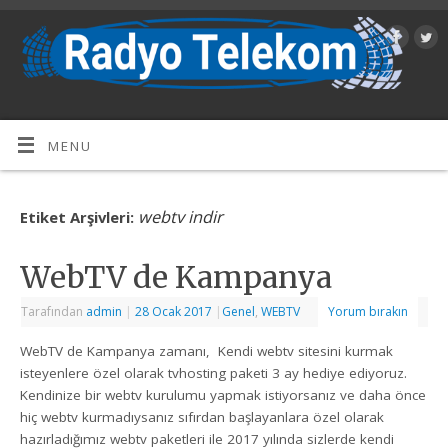
MENU
webtv indir
Etiket Arşivleri:
WebTV de Kampanya
Tarafından
admin
|
28 Ocak 2017
|
Genel
,
WEBTV
Yorum bırakın
WebTV de Kampanya zamanı, Kendi webtv sitesini kurmak
isteyenlere özel olarak tvhosting paketi 3 ay hediye ediyoruz.
Kendinize bir webtv kurulumu yapmak istiyorsanız ve daha önce
hiç webtv kurmadıysanız sıfırdan başlayanlara özel olarak
hazırladığımız webtv paketleri ile 2017 yılında sizlerde kendi