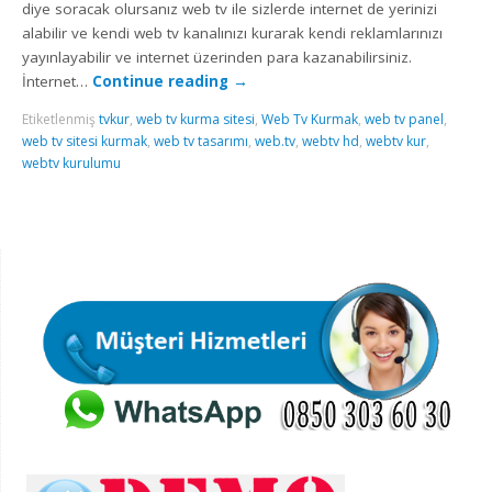
diye soracak olursanız web tv ile sizlerde internet de yerinizi
alabilir ve kendi web tv kanalınızı kurarak kendi reklamlarınızı
yayınlayabilir ve internet üzerinden para kazanabilirsiniz.
İnternet…
Continue reading
→
Etiketlenmiş
tvkur
,
web tv kurma sitesi
,
Web Tv Kurmak
,
web tv panel
,
web tv sitesi kurmak
,
web tv tasarımı
,
web.tv
,
webtv hd
,
webtv kur
,
webtv kurulumu