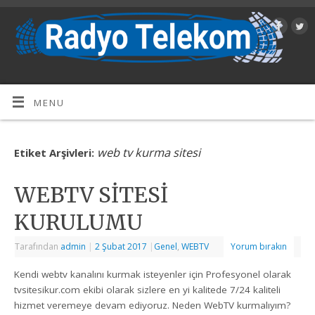
MENU
web tv kurma sitesi
Etiket Arşivleri:
WEBTV SİTESİ
KURULUMU
Tarafından
admin
|
2 Şubat 2017
|
Genel
,
WEBTV
Yorum bırakın
Kendi webtv kanalını kurmak isteyenler için Profesyonel olarak
tvsitesikur.com ekibi olarak sizlere en yi kalitede 7/24 kaliteli
hizmet veremeye devam ediyoruz. Neden WebTV kurmalıyım?