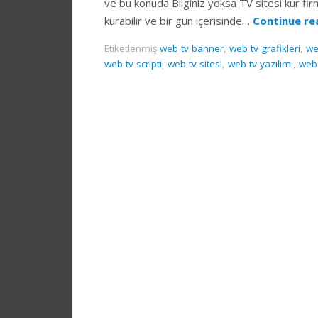
ve bu konuda Bilginiz yoksa TV sitesi kur firm
kurabilir ve bir gün içerisinde…
Continue r
Etiketlenmiş
web tv banner
,
web tv grafikleri
,
we
web tv scripti
,
web tv sitesi
,
web tv yazılımı
,
web.