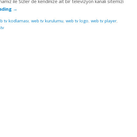
amız ile Sizler de kendinize ait bir televizyon kanalı sitemizi
eading
→
b tv kodlaması
,
web tv kurulumu
,
web tv logo
,
web tv player
,
tv