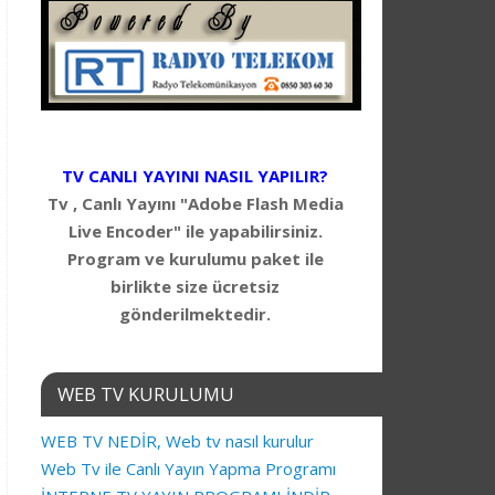
TV CANLI YAYINI NASIL YAPILIR?
Tv , Canlı Yayını "Adobe Flash Media
Live Encoder" ile yapabilirsiniz.
Program ve kurulumu paket ile
birlikte size ücretsiz
gönderilmektedir.
WEB TV KURULUMU
WEB TV NEDİR, Web tv nasıl kurulur
Web Tv ile Canlı Yayın Yapma Programı