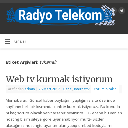
MENU
tvkanalı
Etiket Arşivleri:
Web tv kurmak istiyorum
Tarafından
admin
|
28 Mart 2017
|
Genel
,
internettv
Yorum bırakın
Merhabalar…Güncel haber paylaşımı yaptığımız site üzerinde
sayfanın belli bir kısmında canlı tv kurmak istiyoruz…Bu konuda
bi kaç sorum olacak yanıtlarsanız sevinirim… 1- Acaba bu verilen
hosting bizim siteye göre uyarlanabiliyor mu?2- Sizden
alacağımız hostingte ayarlamaları yapıp embed koduyla mı