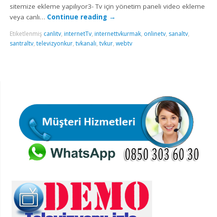
sitemize ekleme yapılıyor3- Tv için yönetim paneli video ekleme
veya canlı…
Continue reading
→
Etiketlenmiş
canlitv
,
internetTv
,
internettvkurmak
,
onlinetv
,
sanaltv
,
santraltv
,
televizyonkur
,
tvkanalı
,
tvkur
,
webtv