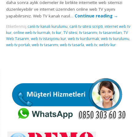
daha sonra aylık ödemeler ile birlikte internette web sitemizi
düzenleyebilir ve internet üzerinden online web TV yayını
yapabilirsiniz. Web TV kanalı nasıl…
Continue reading
→
Etiketlenmiş
canlı tv kanalı kurulumu
,
canlı tv sitesi scripti
,
internet web tv
kur
,
online web tv kurmak
,
tv kur
,
TV sitesi
,
tv tasarımı
,
tv tasarımları
,
TV
Web Tasarım
,
web tv istasyonu kur
,
web tv kurdurmak
,
web tv kurulumu
,
web tv portalı
,
web tv tasarımı
,
web tv tasarla
,
web.tv
,
webtv kur