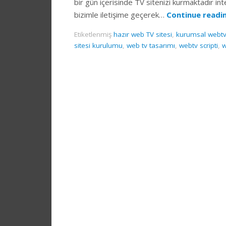
bir gün içerisinde TV sitenizi kurmaktadır in
bizimle iletişime geçerek…
Continue readi
Etiketlenmiş
hazır web TV sitesi
,
kurumsal webtv 
sitesi kurulumu
,
web tv tasarımı
,
webtv scripti
,
w