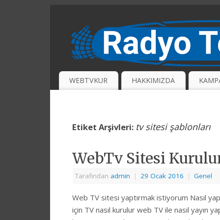
WEBTVKUR
HAKKIMIZDA
KAMP
tv sitesi şablonları
Etiket Arşivleri:
WebTv Sitesi Kurulu
Tarafından
admin
|
29 Ocak 2016
|
Genel
Web TV sitesi yaptırmak istiyorum Nasıl yapa
için TV nasıl kurulur web TV ile nasıl yayın ya