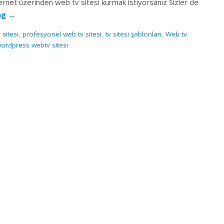
ternet üzerinden web tv sitesi kurmak istiyorsanız Sizler de
ng
→
sitesi
,
profesyonel web tv sitesi
,
tv sitesi şablonları
,
Web tv
ordpress webtv sitesi