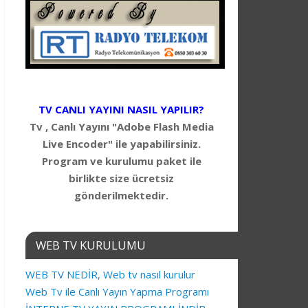
TV CANLI YAYINI NASIL YAPILIR?
Tv , Canlı Yayını "Adobe Flash Media
Live Encoder" ile yapabilirsiniz.
Program ve kurulumu paket ile
birlikte size ücretsiz
gönderilmektedir.
WEB TV KURULUMU
WEB TV NEDİR, Web tv nasıl kurulur
Web Tv ile Canlı Yayın Yapma Programı