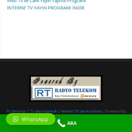
Web Tv ile Canlı Yayın Yapma Programı
İNTERNE TV YAYIN PROGRAMI İNDİR
TV Sitesi Kur | Tv Sitesi Kurmak | İnternet TV Site Kurulumu
| Powered by
RadyoSitesiKur.com
&
Radyo Telekom.
WhatsApp
ARA