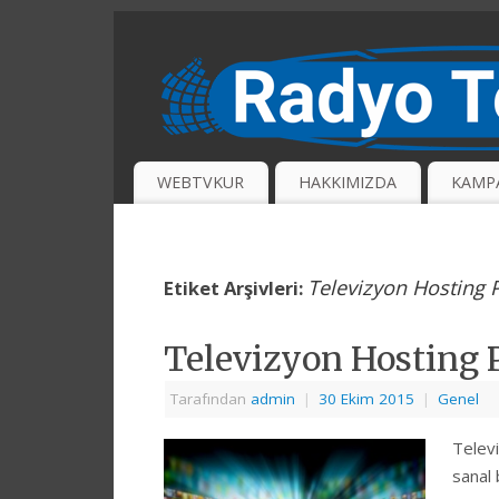
WEBTVKUR
HAKKIMIZDA
KAMP
Televizyon Hosting P
Etiket Arşivleri:
Televizyon Hosting P
Tarafından
admin
|
30 Ekim 2015
|
Genel
Televi
sanal 