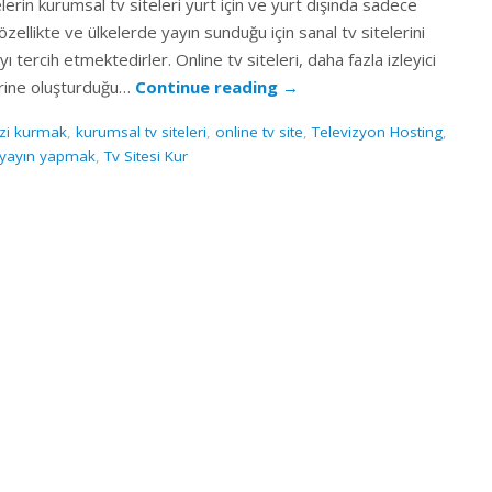
erin kurumsal tv siteleri yurt için ve yurt dışında sadece
i özellikte ve ülkelerde yayın sunduğu için sanal tv sitelerini
ı tercih etmektedirler. Online tv siteleri, daha fazla izleyici
erine oluşturduğu…
Continue reading
→
izi kurmak
,
kurumsal tv siteleri
,
online tv site
,
Televizyon Hosting
,
ı yayın yapmak
,
Tv Sitesi Kur