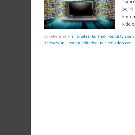
zümrel
belirl
kurmay
kitlel
Etiketlenmiş
Hızlı tv sitesi kurmak
,
kendi tv siten
Televizyon Hosting Paketleri
,
tv sitenizden canl