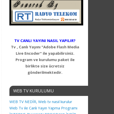
TV CANLI YAYINI NASIL YAPILIR?
Tv , Canlı Yayını "Adobe Flash Media
Live Encoder" ile yapabilirsiniz.
Program ve kurulumu paket ile
birlikte size ücretsiz
gönderilmektedir.
WEB TV KURULUMU
WEB TV NEDİR, Web tv nasıl kurulur
Web Tv ile Canlı Yayın Yapma Programı