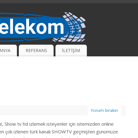
ANYA
REFERANS
İLETİŞİM
Yorum bırakın
e, Show tv hd izlemek isteyenler için sitemizden online
nda en çok izlenen türk kanalı SHOWTV geçmişten günümüze