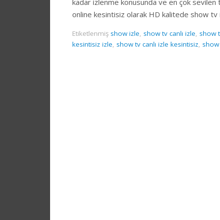
kadar izlenme konusunda ve en çok sevilen tü
online kesintisiz olarak HD kalitede show tv iz
Etiketlenmiş
show izle
,
show tv canlı izle
,
show t
kesintisiz izle
,
show tv canlı izle kesintisiz
,
show 