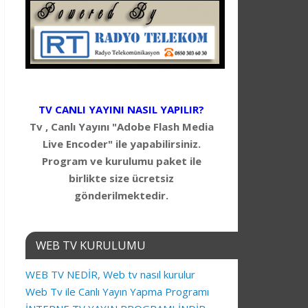
TV CANLI YAYINI NASIL YAPILIR?
Tv , Canlı Yayını "Adobe Flash Media
Live Encoder" ile yapabilirsiniz.
Program ve kurulumu paket ile
birlikte size ücretsiz
gönderilmektedir.
WEB TV KURULUMU
WEB TV NEDİR, Web tv nasıl kurulur
Web Tv ile Canlı Yayın Yapma Programı