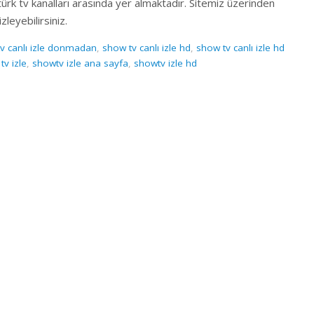
rk tv kanalları arasında yer almaktadır. Sitemiz üzerinden
leyebilirsiniz.
v canlı izle donmadan
,
show tv canlı izle hd
,
show tv canlı izle hd
tv izle
,
showtv izle ana sayfa
,
showtv izle hd