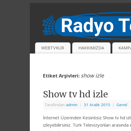
WEBTVKUR
HAKKIMIZDA
KAMP
show izle
Etiket Arşivleri:
Show tv hd izle
Tarafından
admin
|
31 Aralık 2015
|
Genel
İnternet Üzerinden Kesintisiz Show tv hd izl
izleyebilirsiniz. Türk Televizyonları arası