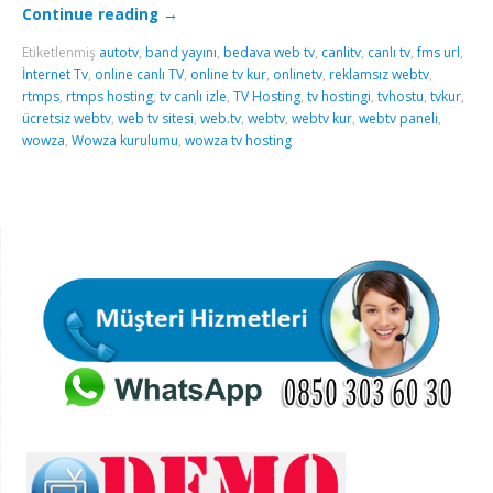
Continue reading
→
Etiketlenmiş
autotv
,
band yayını
,
bedava web tv
,
canlitv
,
canlı tv
,
fms url
,
İnternet Tv
,
online canlı TV
,
online tv kur
,
onlinetv
,
reklamsız webtv
,
rtmps
,
rtmps hosting
,
tv canlı izle
,
TV Hosting
,
tv hostingi
,
tvhostu
,
tvkur
,
ücretsiz webtv
,
web tv sitesi
,
web.tv
,
webtv
,
webtv kur
,
webtv paneli
,
wowza
,
Wowza kurulumu
,
wowza tv hosting