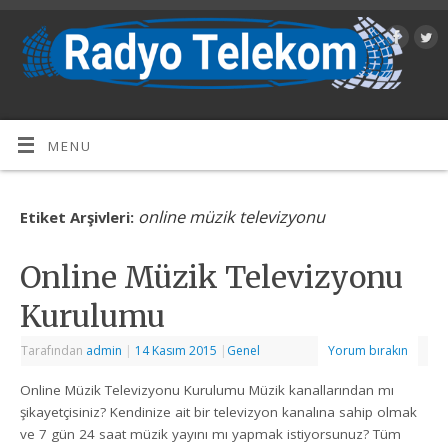
MENU
online müzik televizyonu
Etiket Arşivleri:
Online Müzik Televizyonu
Kurulumu
Tarafından
admin
|
14 Kasım 2015
|
Genel
Yorum bırakın
Online Müzik Televizyonu Kurulumu Müzik kanallarından mı
şikayetçisiniz? Kendinize ait bir televizyon kanalına sahip olmak
ve 7 gün 24 saat müzik yayını mı yapmak istiyorsunuz? Tüm