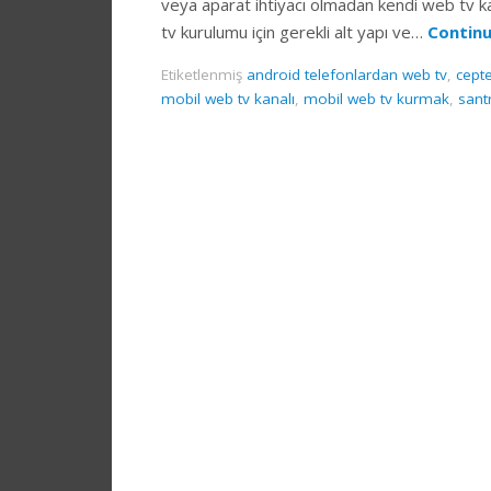
veya aparat ihtiyacı olmadan kendi web tv ka
tv kurulumu için gerekli alt yapı ve…
Contin
Etiketlenmiş
android telefonlardan web tv
,
cept
mobil web tv kanalı
,
mobil web tv kurmak
,
santr