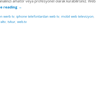
nalınızı amatör veya profesyonel olarak kurabilirsiniz. Web
ue reading
→
en werb tv
,
iphone telefonlardan web tv
,
mobil web televizyon
,
altv
,
tvkur
,
web.tv