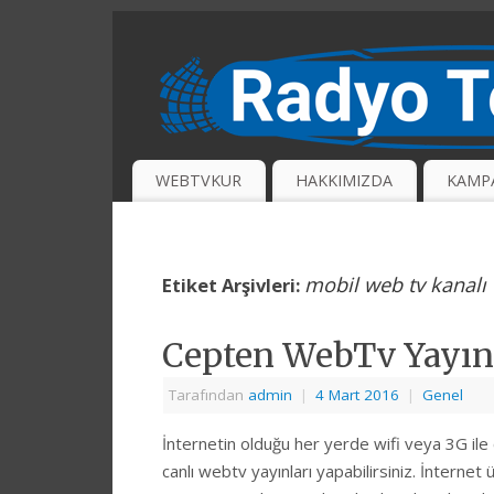
WEBTVKUR
HAKKIMIZDA
KAMP
mobil web tv kanalı
Etiket Arşivleri:
Cepten WebTv Yayı
Tarafından
admin
|
4 Mart 2016
|
Genel
İnternetin olduğu her yerde wifi veya 3G ile
canlı webtv yayınları yapabilirsiniz. İnterne