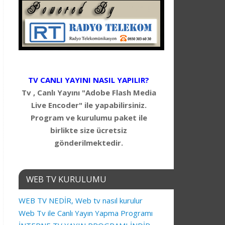
TV CANLI YAYINI NASIL YAPILIR?
Tv , Canlı Yayını "Adobe Flash Media
Live Encoder" ile yapabilirsiniz.
Program ve kurulumu paket ile
birlikte size ücretsiz
gönderilmektedir.
WEB TV KURULUMU
WEB TV NEDİR, Web tv nasıl kurulur
Web Tv ile Canlı Yayın Yapma Programı