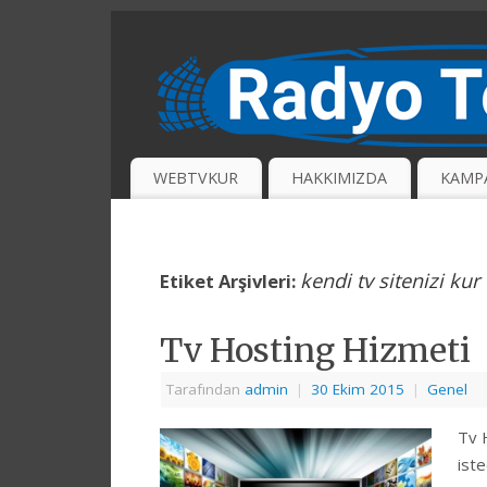
WEBTVKUR
HAKKIMIZDA
KAMP
kendi tv sitenizi kur
Etiket Arşivleri:
Tv Hosting Hizmeti
Tarafından
admin
|
30 Ekim 2015
|
Genel
Tv 
iste