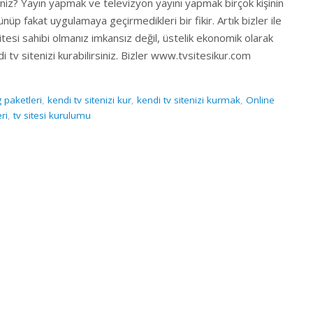
iniz? Yayın yapmak ve televizyon yayını yapmak birçok kişinin
nüp fakat uygulamaya geçirmedikleri bir fikir. Artık bizler ile
itesi sahibi olmanız imkansız değil, üstelik ekonomik olarak
i tv sitenizi kurabilirsiniz. Bizler www.tvsitesikur.com
g paketleri
,
kendi tv sitenizi kur
,
kendi tv sitenizi kurmak
,
Online
ri
,
tv sitesi kurulumu