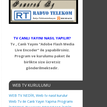
TV CANLI YAYINI NASIL YAPILIR?
Tv , Canlı Yayını "Adobe Flash Media
Live Encoder" ile yapabilirsiniz.
Program ve kurulumu paket ile
birlikte size ücretsiz
gönderilmektedir.
WEB TV KURULUMU
WEB TV NEDİR, Web tv nasıl kurulur
Web Tv ile Canlı Yayın Yapma Programı