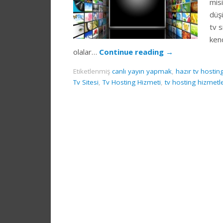
mis
düşü
tv s
kend
olalar…
Continue reading
→
Etiketlenmiş
canlı yayın yapmak
,
hazır tv hostin
Tv Sitesi
,
Tv Hosting Hizmeti
,
tv hosting hizmetle