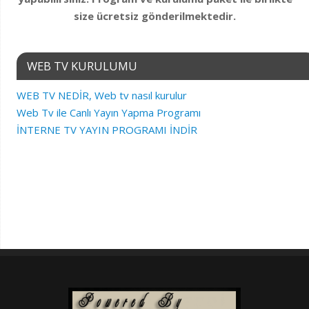
size ücretsiz gönderilmektedir.
WEB TV KURULUMU
WEB TV NEDİR, Web tv nasıl kurulur
Web Tv ile Canlı Yayın Yapma Programı
İNTERNE TV YAYIN PROGRAMI İNDİR