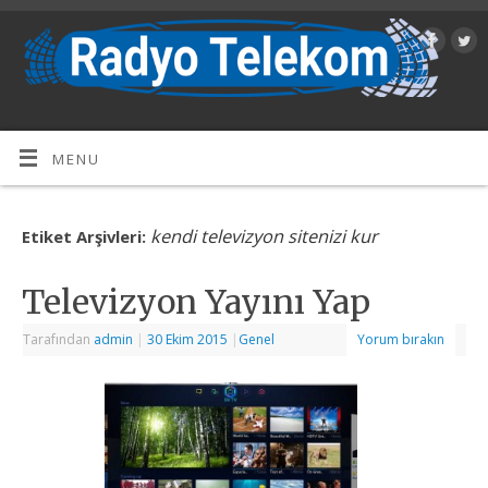
MENU
kendi televizyon sitenizi kur
Etiket Arşivleri:
Televizyon Yayını Yap
Tarafından
admin
|
30 Ekim 2015
|
Genel
Yorum bırakın