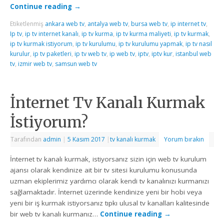
Continue reading
→
Etiketlenmiş
ankara web tv
,
antalya web tv
,
bursa web tv
,
ip internet tv
,
Ip tv
,
ip tv internet kanalı
,
ip tv kurma
,
ip tv kurma maliyeti
,
ip tv kurmak
,
ip tv kurmak istiyorum
,
ip tv kurulumu
,
ip tv kurulumu yapmak
,
ip tv nasıl
kurulur
,
ip tv paketleri
,
ip tv web tv
,
ip web tv
,
iptv
,
iptv kur
,
istanbul web
tv
,
izmir web tv
,
samsun web tv
İnternet Tv Kanalı Kurmak
İstiyorum?
Tarafından
admin
|
5 Kasım 2017
|
tv kanalı kurmak
Yorum bırakın
İnternet tv kanalı kurmak, istiyorsanız sizin için web tv kurulum
ajansı olarak kendinize ait bir tv sitesi kurulumu konusunda
uzman ekiplerimiz yardımcı olarak kendi tv kanalınızı kurmanızı
sağlamaktadır. İnternet üzerinde kendinize yeni bir hobi veya
yeni bir iş kurmak istiyorsanız tıpkı ulusal tv kanalları kalitesinde
bir web tv kanalı kurmanız…
Continue reading
→