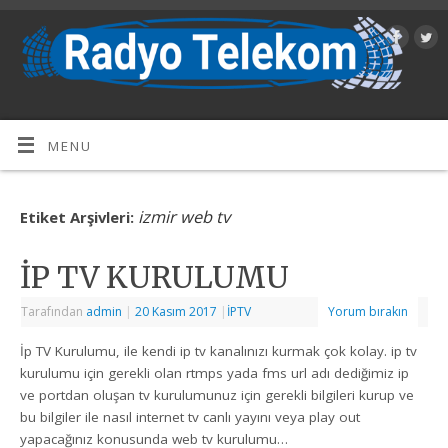
MENU
izmir web tv
Etiket Arşivleri:
İP TV KURULUMU
Tarafından
admin
|
20 Kasım 2017
|
İPTV
Yorum bırakın
İp TV Kurulumu, ile kendi ip tv kanalınızı kurmak çok kolay. ip tv
kurulumu için gerekli olan rtmps yada fms url adı dediğimiz ip
ve portdan oluşan tv kurulumunuz için gerekli bilgileri kurup ve
bu bilgiler ile nasıl internet tv canlı yayını veya play out
yapacağınız konusunda web tv kurulumu…