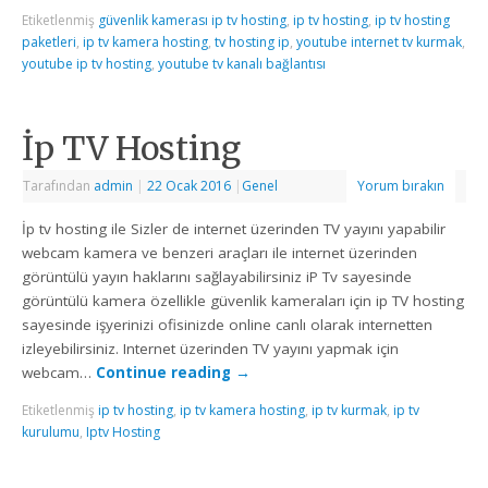
Etiketlenmiş
güvenlik kamerası ip tv hosting
,
ip tv hosting
,
ip tv hosting
paketleri
,
ip tv kamera hosting
,
tv hosting ip
,
youtube internet tv kurmak
,
youtube ip tv hosting
,
youtube tv kanalı bağlantısı
İp TV Hosting
Tarafından
admin
|
22 Ocak 2016
|
Genel
Yorum bırakın
İp tv hosting ile Sizler de internet üzerinden TV yayını yapabilir
webcam kamera ve benzeri araçları ile internet üzerinden
görüntülü yayın haklarını sağlayabilirsiniz iP Tv sayesinde
görüntülü kamera özellikle güvenlik kameraları için ip TV hosting
sayesinde işyerinizi ofisinizde online canlı olarak internetten
izleyebilirsiniz. Internet üzerinden TV yayını yapmak için
webcam…
Continue reading
→
Etiketlenmiş
ip tv hosting
,
ip tv kamera hosting
,
ip tv kurmak
,
ip tv
kurulumu
,
Iptv Hosting