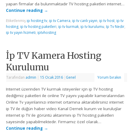
yapan firmalar da bulunmaktadır TV hosting paketleri internet…
Continue reading
→
Etiketlenmiş
ip hosting tv
,
ip tv Camera
,
ip tv canlı yayın
,
ip tv host
,
ip tv
hosting
,
ip tv hosting paketleri
,
ip tv kurmak
,
ip tv kurulumu
,
Ip Tv Nedir
,
ip tv yayın hizmeti
,
iptvhosting
İp TV Kamera Hosting
Kurulumu
Tarafından
admin
|
15 Ocak 2016
|
Genel
Yorum bırakın
Internet üzerinden TV kurmak isteyenler için ip TV hosting
dediğimiz paketleri ile online TV yayını yapabilir kameralarından
Online Tv yayınlarınızı internet ortamına aktarabilirsiniz internet
ip TV ile düğün haber video Kanal Dernek kurum ve kuruluşlar
internet ip TV ile görüntü aktarımını ip TV hosting paketleri
sayesinde yapabilmektedir. Firmamız özel olarak…
Continue reading
→