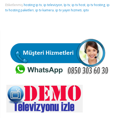
Etiketlenmiş
hosting ip tv
,
ip televizyon
,
Ip tv
,
ip tv host
,
ip tv hosting
,
ip
tv hosting paketleri
,
ip tv kamera
,
ip tv yayın hizmeti
,
iptv