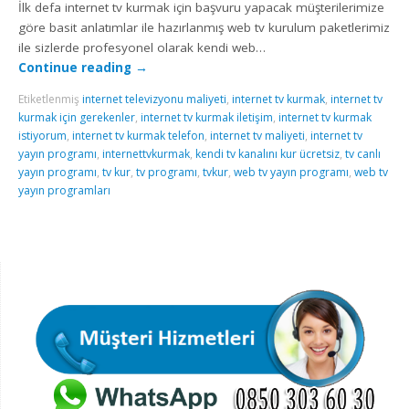
İlk defa internet tv kurmak için başvuru yapacak müşterilerimize
göre basit anlatımlar ile hazırlanmış web tv kurulum paketlerimiz
ile sizlerde profesyonel olarak kendi web…
Continue reading
→
Etiketlenmiş
internet televizyonu maliyeti
,
internet tv kurmak
,
internet tv
kurmak için gerekenler
,
internet tv kurmak iletişim
,
internet tv kurmak
istiyorum
,
internet tv kurmak telefon
,
internet tv maliyeti
,
internet tv
yayın programı
,
internettvkurmak
,
kendi tv kanalını kur ücretsiz
,
tv canlı
yayın programı
,
tv kur
,
tv programı
,
tvkur
,
web tv yayın programı
,
web tv
yayın programları