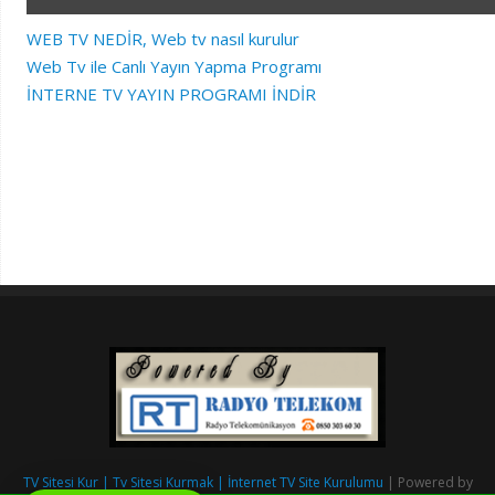
WEB TV NEDİR, Web tv nasıl kurulur
Web Tv ile Canlı Yayın Yapma Programı
İNTERNE TV YAYIN PROGRAMI İNDİR
TV Sitesi Kur | Tv Sitesi Kurmak | İnternet TV Site Kurulumu
| Powered by