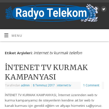
MENU
internet tv kurmak telefon
Etiket Arşivleri:
İNTENET TV KURMAK
KAMPANYASI
Tarafından
admin
|
8 Temmuz 2017
|
internet tv
1 Comment
İNTENET TV KURMAK KAMPANYASI, İnternet üzerinden web tv
kurma kampanyamız ile isteyenlerin kendine ait bir web tv
kanalı kurması için gerekli eğitim ve altyapı hizmetini sağlıyoruz.