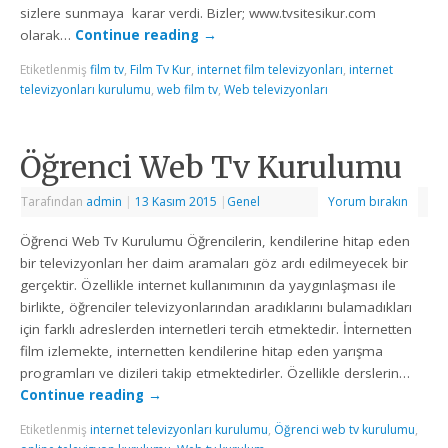
sizlere sunmaya karar verdi. Bizler; www.tvsitesikur.com
olarak…
Continue reading
→
Etiketlenmiş
film tv
,
Film Tv Kur
,
internet film televizyonları
,
internet
televizyonları kurulumu
,
web film tv
,
Web televizyonları
Öğrenci Web Tv Kurulumu
Tarafından
admin
|
13 Kasım 2015
|
Genel
Yorum bırakın
Öğrenci Web Tv Kurulumu Öğrencilerin, kendilerine hitap eden
bir televizyonları her daim aramaları göz ardı edilmeyecek bir
gerçektir. Özellikle internet kullanımının da yaygınlaşması ile
birlikte, öğrenciler televizyonlarından aradıklarını bulamadıkları
için farklı adreslerden internetleri tercih etmektedir. İnternetten
film izlemekte, internetten kendilerine hitap eden yarışma
programları ve dizileri takip etmektedirler. Özellikle derslerin…
Continue reading
→
Etiketlenmiş
internet televizyonları kurulumu
,
Öğrenci web tv kurulumu
,