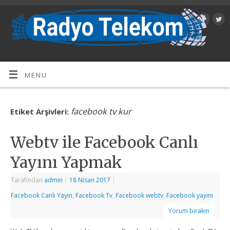
MENU
facebook tv kur
Etiket Arşivleri:
Webtv ile Facebook Canlı
Yayını Yapmak
Tarafından
admin
|
18 Nisan 2017
|
Facebook Canlı Yayın
,
Facebook Tv
,
Facebook webtv
,
Facebook yayını
Yorum bırakın