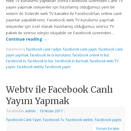
Web TV kurulumu yaptıktan sonra Facebook üzerinden Canlı TV
yayını yapmak isteyenler için hazırlamış olduğumuz yeni bir
sistem ile Sizlerde web TV kanalını ile Facebook’tan online canlı
yayınlar yapabilirsiniz. Facebook web TV kurulumu yapmak
isteyenler için özel olarak Hazırlamış olduğumuz sınırsız TV
paketi ile sınırsız izleyici oluşabilir ve Facebook üzerinden…
Continue reading
→
Etiketlenmiş
facebook canlı radyo
,
facebook canlı yayın
,
facebook canlı
yayın yapmak
,
facebook ile tv kurulumu
,
facebook online tv kur
,
Facebook tv
,
facebook tv kur
,
facebook tv kurmak
,
facebook web TV
yayını
,
facebook webtv
,
facebook yayın
Webtv ile Facebook Canlı
Yayını Yapmak
Tarafından
admin
|
18 Nisan 2017
|
Facebook Canlı Yayın
,
Facebook Tv
,
Facebook webtv
,
Facebook yayını
Yorum bırakın