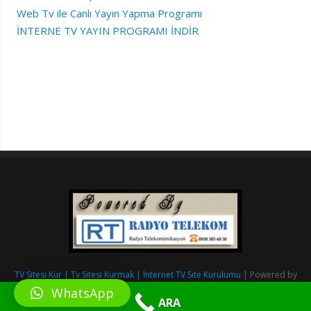
Web Tv ile Canlı Yayın Yapma Programı
İNTERNE TV YAYIN PROGRAMI İNDİR
TV Sitesi Kur | Tv Sitesi Kurmak | İnternet TV Site Kurulumu
| Powered by
RadyoSitesiKur.com
&
Radyo Telekom.
WhatsApp
ARA