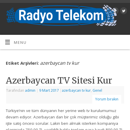
MENU
azerbaycan tv kur
Etiket Arşivleri:
Azerbaycan TV Sitesi Kur
Tarafından
admin
|
9 Mart 2017
|
azerbaycan tv kur
,
Genel
Yorum bırakın
Türkiye’nin ve tüm dünyanın her yerine web tv kurulumumuz
devam ediyor. Azerbaycan dan bir çok müşterimiz olduğu gibi
işte satış öncesi sorular. Lakin ben almak isterken kompaniya
elaninizda 750.00 TL yazildiği halda toplam para kaydi 800.00 TL