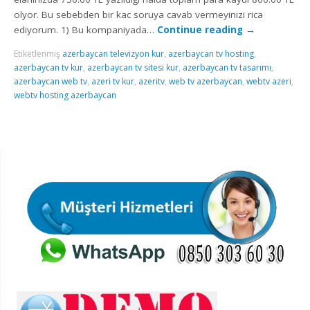
olyor. Bu sebebden bir kac soruya cavab vermeyinizi rica
ediyorum. 1) Bu kompaniyada…
Continue reading
→
Etiketlenmiş
azerbaycan televizyon kur
,
azerbaycan tv hosting
,
azerbaycan tv kur
,
azerbaycan tv sitesi kur
,
azerbaycan tv tasarımı
,
azerbaycan web tv
,
azeri tv kur
,
azeritv
,
web tv azerbaycan
,
webtv azeri
,
webtv hosting azerbaycan