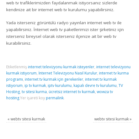
web tv trafiklerimizden faydalanmak istiyorsanız sizlerde
kendinize ait bir internet web tv kurulumu yapabilirsiniz.
Yada isterseniz görüntülü radyo yayınları internet web tv ile
yapabilirsiniz. İnternet web tv paketlerimizi ister şirketiniz için
isterseniz bireysel olarak isterseniz ilçenize ait bir web tv
kurabilirsiniz.
Etiketlenmiş
internet televizyonu kurmak isteyenler
,
internet televizyonu
kurmak istiyorum
,
İnternet Televizyonu Nasıl Kurulur
,
internet tv kurma
programı
,
internet tv kurmak için gerekenler
,
internet tv kurmak
istiyorum
,
ip tv kurmak
,
iptv kurulumu
,
kapalı devre tv kurulumu
,
TV
Hosting
,
tv sitesi kurma
,
ücretsiz internet tv kurmak
,
wowza tv
hosting
.
Yer işareti koy
permalink
.
«
webtv sitesi kurmak
webtv sitesi kurmak
»