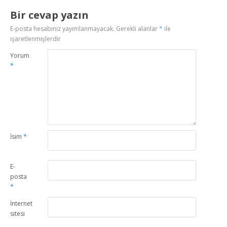
Bir cevap yazın
E-posta hesabınız yayımlanmayacak.
Gerekli alanlar
*
ile
işaretlenmişlerdir
Yorum
*
İsim
*
E-
posta
*
İnternet
sitesi