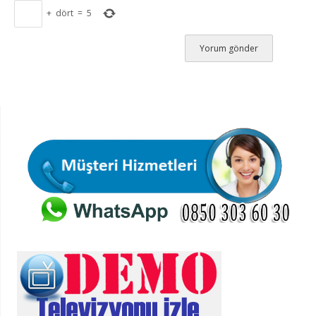
+
dört
=
5