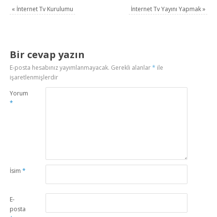
«
İnternet Tv Kurulumu
İnternet Tv Yayını Yapmak
»
Bir cevap yazın
E-posta hesabınız yayımlanmayacak.
Gerekli alanlar
*
ile
işaretlenmişlerdir
Yorum
*
İsim
*
E-
posta