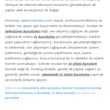
olmayan bir internet televizyon kurulumu gerçekleştiren alt
yapılar artık kuruluşumuz ile değişti.
Firmamız;
www.tvsitesikur.com
olarak, profesyonel ekibimiz ile
birlikte her geçen gün büyümekte ve ilerlemekteyiz. Sıradan bir
televizyon kurulumu
değil, veri alışveriş sağlayan alt yapılar
sağlanarak sizlere
tv kurulumu
gerçekleştirmekteyiz. Sadece
yayın yapmanızı sağlamıyoruz, kurulumunu gerçekleştirdiğimiz
tv sitelerinde, veri alışverişini sağlayarak izleyicilerinde sizlere
katılmasını, gerektiğinde yorum yapılmasını veya yayına
katılmasını sağlıyoruz. Kısaca kurumsal bir tv nitelikleri ile sizlere
hizmet sunmaktayız. sizlerde sıradan bir
tv sitesi kurulum
hizmeti değil de, hosting destekli, gerekli alt yapılar sağlam ve
güvenilir şekilde sunan,
ekonomik tv sitesi kurulumu
yapmak
için bizlerle iletişime geçiniz.
Etiketlenmiş
ekonomik tv sitesi kurulumu
,
İnternet Televizyonu Kurmak
,
televizyon kurulumu
,
tv kurulumu
,
Tv Sitesi Kurulum
.
Yer işareti koy
permalink
.