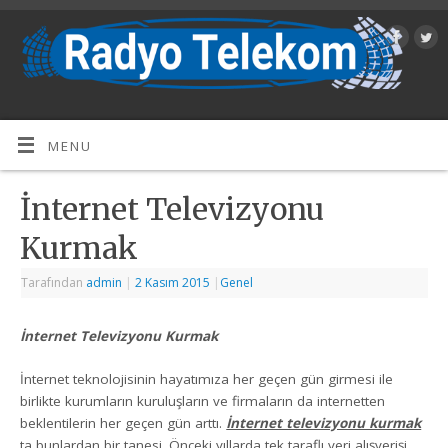
MENU
İnternet Televizyonu
Kurmak
Tarafından
admin
|
2 Kasım 2015
|
Genel
İnternet Televizyonu Kurmak
İnternet teknolojisinin hayatımıza her geçen gün girmesi ile
birlikte kurumların kuruluşların ve firmaların da internetten
beklentilerin her geçen gün arttı.
İnternet televizyonu kurmak
ta bunlardan bir tanesi. Önceki yıllarda tek taraflı veri alışverişi