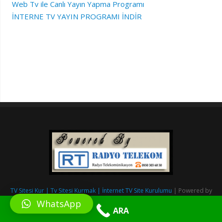
Web Tv ile Canlı Yayın Yapma Programı
İNTERNE TV YAYIN PROGRAMI İNDİR
TV Sitesi Kur | Tv Sitesi Kurmak | İnternet TV Site Kurulumu
| Powered by
RadyoSitesiKur.com
&
Radyo Telekom.
WhatsApp
ARA