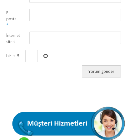
E-
posta
*
İnternet
sitesi
bir
+
5
=