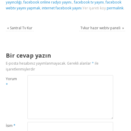
yayıncılığı
,
facebook online radyo yayını.
,
facebook tv yayını
,
facebook
webtv yayını yapmak
,
internet facebook yayını
.
Yer işareti koy
permalink
.
«
Santral Tv Kur
Tvkur hazır webtv paneli
»
Bir cevap yazın
E-posta hesabınız yayımlanmayacak.
Gerekli alanlar
*
ile
işaretlenmişlerdir
Yorum
*
İsim
*